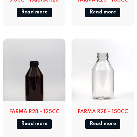
70CC – FARMA R28
FARMA R28 – 100CC
Read more
Read more
FARMA R28 – 125CC
FARMA R28 – 150CC
Read more
Read more