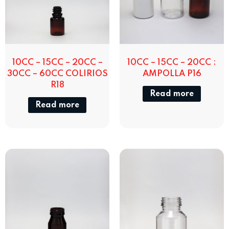
10CC – 15CC – 20CC –
10CC – 15CC – 20CC :
30CC – 60CC COLIRIOS
AMPOLLA P16
R18
Read more
Read more