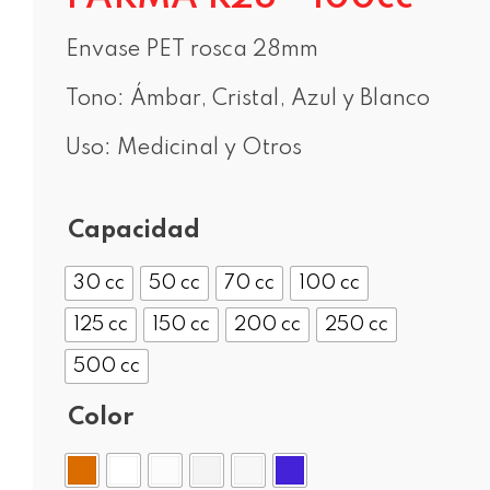
Envase PET rosca 28mm
Tono: Ámbar, Cristal, Azul y Blanco
Uso: Medicinal y Otros
Capacidad
30 cc
50 cc
70 cc
100 cc
125 cc
150 cc
200 cc
250 cc
500 cc
Color