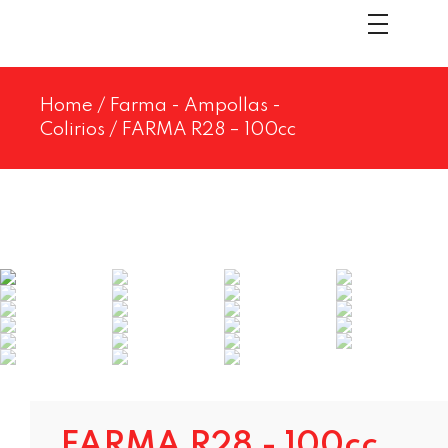
Home
/
Farma - Ampollas -
Colirios
/ FARMA R28 – 100cc
FARMA R28 - 100cc