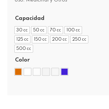
Uso: Medicinal y Otros
Capacidad
30 cc
50 cc
70 cc
100 cc
125 cc
150 cc
200 cc
250 cc
500 cc
Color