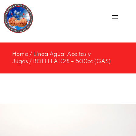
Home
/
Línea Agua, Aceites y
Jugos
/ BOTELLA R28 – 500cc (GAS)